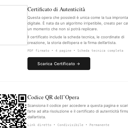
Certificato di Autenticità
Questa opera che possiedi è unica come la tua impronta
digitale. È nata da un algoritmo irripetibile, creato per ca
un momento che non si potrà replicare.
Il certificato include la scheda tecnica, le coordinate di
creazione, la storia dell’opera e la firma dell’artista.
PDF firmato • 4 pagine • Scheda tecnica completa
Scarica Certificato →
Codice QR dell’Opera
Scansiona il codice per accedere a questa pagina e scar
l’arte ad alta risoluzione e il certificato di autenticità firm
dall’artista.
Link diretto • Condivisibile • Permanente