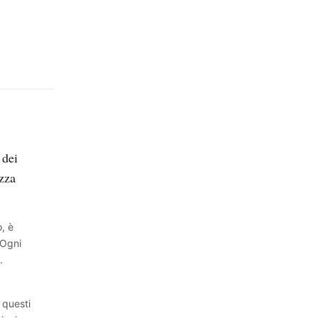
 dei
ezza
, è
 Ogni
.
 questi