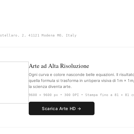
stellaro, 2, 41121 Modena MO, Italy
Arte ad Alta Risoluzione
Ogni curva e colore nasconde belle equazioni. Il risultato
quella formula si trasforma in un’opera visiva di 1 m × 1 
la scienza diventa arte.
9600 × 9600 px • 300 DPI • Stampa fino a 81 × 81 c
Scarica Arte HD →