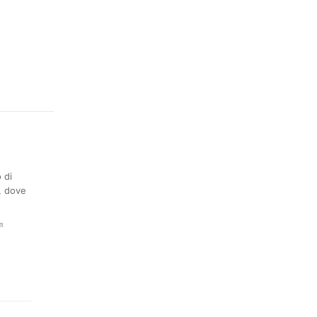
 di
m, dove
m