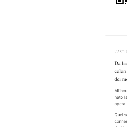
L’ARTI
Da ba
colori
dei m
All’in
nato l
opera 
Quel se
connes