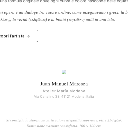
n una formula originale dove ogni curva e colore nasconde belle equaz
i opera è un dialogo tra caos e ordine, come insegnavano i greci: la b
λλος), la verità (αληθεια) e la bontà (αγαθον) uniti in una tela.
opri l’artista →
Juan Manuel Maresca
Atelier María Modena
Via Canalino 38, 41121 Modena, Italia
Si consiglia la stampa su carta cotone di qualità superiore, oltre 250 g/m².
Dimensione massima consigliata: 100 × 100 cm.