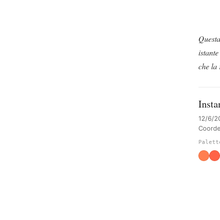
Questa
istant
che la 
Insta
12/6/2
Coorde
Palett